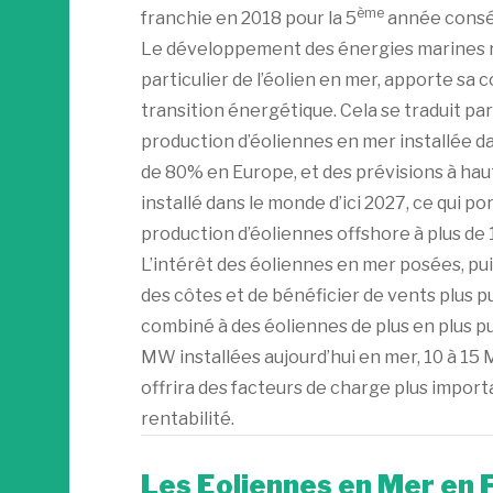
ème
franchie en 2018 pour la 5
année consé
Le développement des énergies marines r
particulier de l’éolien en mer, apporte sa 
transition énergétique. Cela se traduit pa
production d’éoliennes en mer installée da
de 80% en Europe, et des prévisions à ha
installé dans le monde d’ici 2027, ce qui po
production d’éoliennes offshore à plus de
L’intérêt des éoliennes en mer posées, puis
des côtes et de bénéficier de vents plus pu
combiné à des éoliennes de plus en plus pu
MW installées aujourd’hui en mer, 10 à 15
offrira des facteurs de charge plus import
rentabilité.
Les Eoliennes en Mer en F