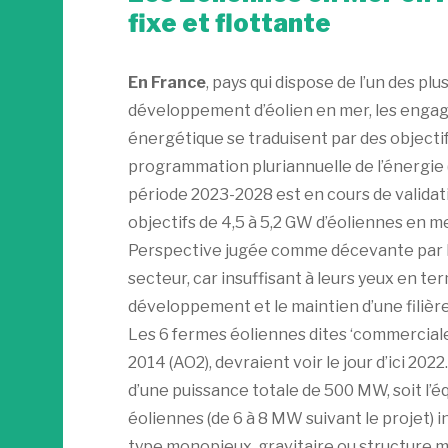
fixe et flottante
En France
, pays qui dispose de l’un des pl
développement d’éolien en mer, les engagem
énergétique se traduisent par des objecti
programmation pluriannuelle de l’énergie 
période 2023-2028 est en cours de validatio
objectifs de 4,5 à 5,2 GW d’éoliennes en me
Perspective jugée comme décevante par les
secteur, car insuffisant à leurs yeux en te
développement et le maintien d’une filière
Les 6 fermes éoliennes dites ‘commerciale
2014 (AO2), devraient voir le jour d’ici 2022.
d’une puissance totale de 500 MW, soit l’é
éoliennes (de 6 à 8 MW suivant le projet) i
type monopieux, gravitaire ou structure mé