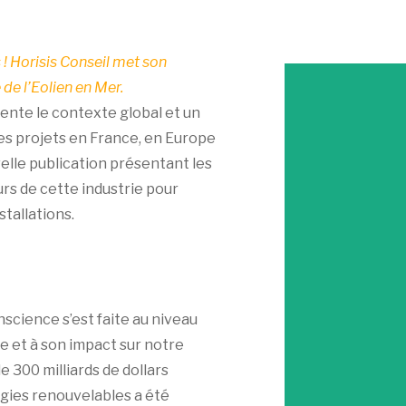
 ! Horisis Conseil met son
 de l’Eolien en Mer.
sente le contexte global et un
es projets en France, en Europe
velle publication présentant les
urs de cette industrie pour
tallations.
nscience s’est faite au niveau
 et à son impact sur notre
e 300 milliards de dollars
gies renouvelables a été