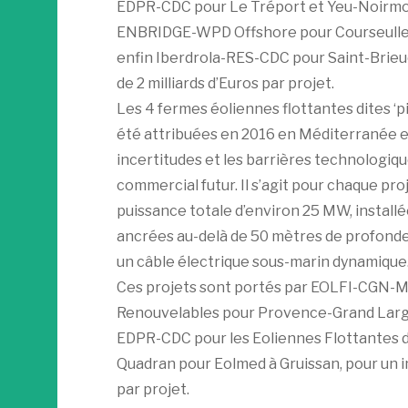
EDPR-CDC pour Le Tréport et Yeu-Noirmo
ENBRIDGE-WPD Offshore pour Courseulles
enfin Iberdrola-RES-CDC pour Saint-Brie
de 2 milliards d’Euros par projet.
Les 4 fermes éoliennes flottantes dites ‘p
été attribuées en 2016 en Méditerranée e
incertitudes et les barrières technologi
commercial futur. Il s’agit pour chaque pro
puissance totale d’environ 25 MW, installé
ancrées au-delà de 50 mètres de profond
un câble électrique sous-marin dynamique
Ces projets sont portés par EOLFI-CGN-Me
Renouvelables pour Provence-Grand Large
EDPR-CDC pour les Eoliennes Flottantes du
Quadran pour Eolmed à Gruissan, pour un 
par projet.